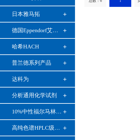
总数：6
1
页
日本雅马拓
德国Eppendorf艾本…
哈希HACH
普兰德系列产品
达科为
分析通用化学试剂
10%中性福尔马林溶…
高纯色谱HPLC级溶剂…