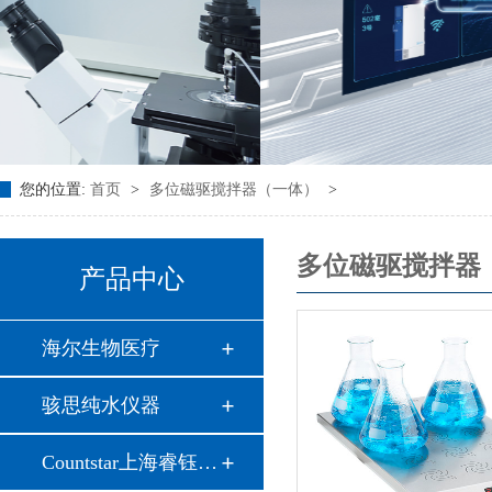
您的位置:
首页
>
多位磁驱搅拌器（一体）
>
多位磁驱搅拌器
产品中心
海尔生物医疗
骇思纯水仪器
Countstar上海睿钰…