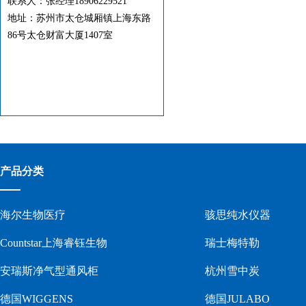
联系人：
张经理18906229521
地址：苏州市
太仓城厢镇上海东路
86号太仓财富大厦1407室
产品分类
海尔生物医疗
骇思纯水仪器
Countstar上海睿钰生物
瑞士梅特勒
安瑞斯净气型通风柜
杭州雪中炭
德国WIGGENS
德国JULABO