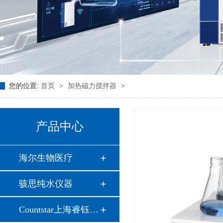
您的位置:
首页
>
加热磁力搅拌器
>
产品中心
海尔生物医疗
骇思纯水仪器
Countstar上海睿钰…