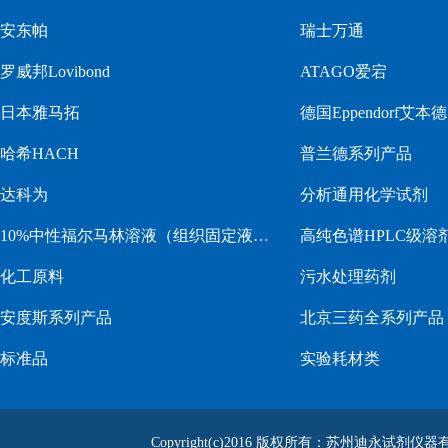
安东帕
瑞士万通
罗威邦Lovibond
ATAGO爱宕
日本雅马拓
德国Eppendorf艾本德
哈希HACH
普兰德系列产品
达科为
分析通用化学试剂
10%中性福尔马林溶液（组织固定液…
高纯色谱HPLC级溶
化工原料
污水处理药剂
安度斯系列产品
北京三药全系列产品
标准品
实验耗材类
Copyright(c)2016 版权所有：苏州迪永试剂仪