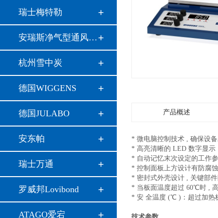
瑞士梅特勒
安瑞斯净气型通风柜…
杭州雪中炭
德国WIGGENS
德国JULABO
产品概述
安东帕
* 微电脑控制技术 , 确保
* 高亮清晰的 LED 数字
* 自动记忆末次设定的工作参
瑞士万通
* 控制面板上方设计有防腐蚀导
* 密封式外壳设计 , 关键
* 当板面温度超过 60℃时 
罗威邦Lovibond
* 安 全温度 (℃ )：超过
ATAGO爱宕
技术参数